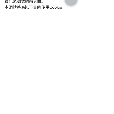
資訊來瀏覽網站頁面。
本網站將為以下目的使用Cookie：
作為與您溝通及辨識的工具；
儲存您喜好的設定並向您提供個人
化的服務；
確認您使用本網站的情況並提昇服
務品質；以及
提高本網站系統的安全性。
如果您不希望接受Cookie，可自行在瀏
覽器的設定上加以排除。如果您的設定
是不接受Cookie，在大部分情況下，您
仍可瀏覽本網站的網頁，但您可能將無
法使用部分服務。為確保本網站得正常
提供服務，並維持系統安全，我們將以
強加密的方式保留您的Cookie資料在您
的瀏覽器上，以避免有心人士盜用。
8、第三方網站連結
在本網站中，您將可能點選到第三方網
站。該等第三方網站的隱私權保護政策