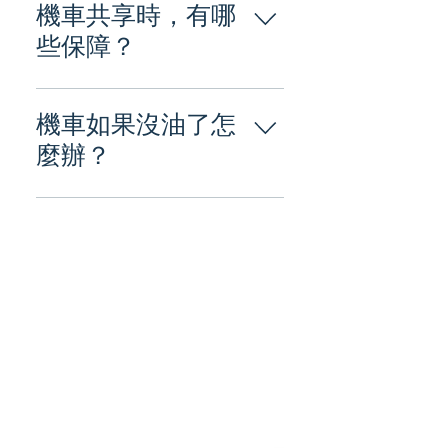
車東會員於上架前會設定好機車該加
機車共享時，有哪
符的情況，務請通報客服處理。
什麼油，該資訊會顯示在租車的詳細
些保障？
資訊裡面，若因加錯汽油而造成機車
損傷，車東會員將保留追償之權利，
Lockists 車東會員上架之機車，需確
務請留意相關資訊。
定擁有符合會員服務條款要求之強制
機車如果沒油了怎
險保障，才能通過審核，上架自己的
麼辦？
機車共享。
車東會員的機車，其所有權屬於車東
會員本身，在此前提下，維護機車足
量的油量屬於車東會員的責任。 剛租
借未騎乘：若是剛租借尚未騎乘時，
發現機車不滿 1 格需要加油，請立即
通報客服，客服會協助通知車東會
員，車東會員再決定處理方式。 騎乘
中狀況 1：若是騎乘中，發現機車不
滿 1 格需要加油，請合法合規的將機
車歸還在車東機車專屬還車範圍後，
請立即通報客服，客服會協助通知車