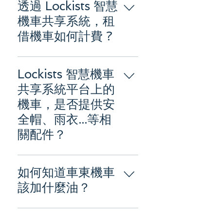
來達到現有機車無人自動化共享，藉
透過 Lockists 智慧
此大幅度地活化總體機車閒置時間，
機車共享系統，租
達到資源永續循環的願景。 Lockists
借機車如何計費 ?
APP 讓會員可以自訂共享價格、時
間，以及機車週邊資訊，配合智慧機
由於每台機車對於車東會員心中價值
車共享油門鎖上架平台，共享自有機
不同，平台將每分鐘使用的訂價權交
Lockists 智慧機車
車的閒置時間，媒合給其他有租借需
給車東會員，在一定的區間內彈性設
求的會員。 智慧機車共享系統則可保
共享系統平台上的
定。 車客會員在每次確定租借前，會
管機車鑰匙，上鎖油門與前煞桿，配
機車，是否提供安
依據找車設定的相關條件顯示預算金
合 APP 來達到無人自動化交付鑰
全帽、雨衣...等相
額，但最終付費金額，則以實際騎乘
匙，與資產追蹤的功能。
時數為主。（例如：設定預計租借 1
關配件？
小時，實際使用 30 分鐘，實際扣款
金額以 30 分鐘計算。） 付費方式可
所有機車配件與內容物（包含：安全
使用 APP 內的錢包儲值金，以及信
帽、雨衣、帽套...等）由車東會員提
如何知道車東機車
用卡兩種方式付款。
供，請各位車客會員注意衛生，以及
該加什麼油？
妥善使用相關配件，並在租借時確定
配件，是否與車東會員提供的資訊相
車東會員機車資訊由車東會員維護，
符，若有發現配件與機車資訊內容不