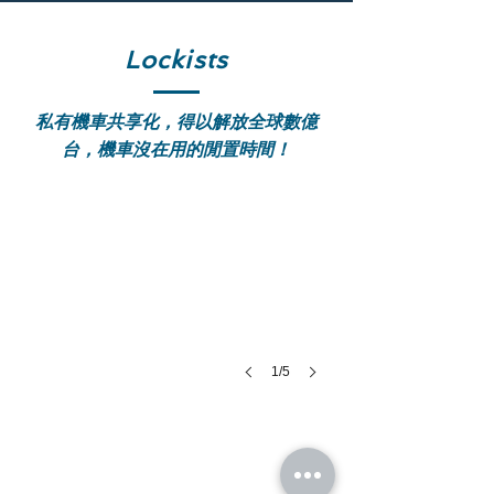
Lockists
私有機車共享化，得以解放全球數億
（計畫中止）Lockists 智慧機車共享系統 
台，機車沒在用的閒置時間！
Lockists
首
發
初
代
系
統，
以
1/5
（計畫中止）Lockists 智慧機車共享系統 
常
見
Lockists
的
次
後
世