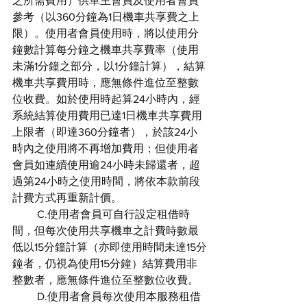
之所需費用）供車主會員及使用者會員
參考（以360分鐘為1日機車共享費之上
限）。使用者會員使用時，將以使用分
鐘數計算每分鐘之機車共享費率（使用
未滿1分鐘之部分，以1分鐘計算），結算
機車共享費用時，應無條件進位至整數
位收費。如於使用時起算24小時內，經
系統結算使用費用已達1日機車共享費用
上限者（即達360分鐘者），於該24小
時內之使用將不再增加費用；但使用者
會員如連續使用逾24小時未歸還者，超
過第24小時之使用時間，將依本款前段
計費方式再重新計價。
         C.使用者會員可自行設定租借時
間，但每次使用共享機車之計費時數最
低以15分鐘計算（亦即使用時間未達15分
鐘者，仍視為使用15分鐘）結算費用非
整數者，應無條件進位至整數位收費。
         D.使用者會員每次使用本服務租借