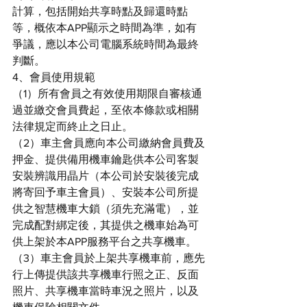
計算，包括開始共享時點及歸還時點
等，概依本APP顯示之時間為準，如有
爭議，應以本公司電腦系統時間為最終
判斷。
4、會員使用規範
（1）所有會員之有效使用期限自審核通
過並繳交會員費起，至依本條款或相關
法律規定而終止之日止。
（2）車主會員應向本公司繳納會員費及
押金、提供備用機車鑰匙供本公司客製
安裝辨識用晶片（本公司於安裝後完成
將寄回予車主會員）、安裝本公司所提
供之智慧機車大鎖（須先充滿電），並
完成配對綁定後，其提供之機車始為可
供上架於本APP服務平台之共享機車。
（3）車主會員於上架共享機車前，應先
行上傳提供該共享機車行照之正、反面
照片、共享機車當時車況之照片，以及