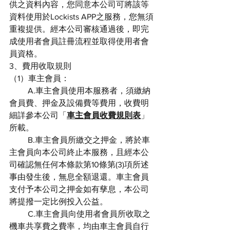
供之資料內容，您同意本公司可將該等
資料使用於Lockists APP之服務，您無須
重複提供。經本公司審核通過後，即完
成使用者會員註冊流程並取得使用者會
員資格。
3、費用收取規則
（1）車主會員：
         A.車主會員使用本服務者，須繳納
會員費、押金及設備費等費用，收費明
細詳參本公司「
車主會員收費規則表
」
所載。
         B.車主會員所繳交之押金，將於車
主會員向本公司終止本服務，且經本公
司確認無任何本條款第10條第(3)項所述
事由發生後，無息全額退還。車主會員
支付予本公司之押金如有孳息，本公司
將提撥一定比例投入公益。
         C.車主會員向使用者會員所收取之
機車共享費之費率，均由車主會員自行