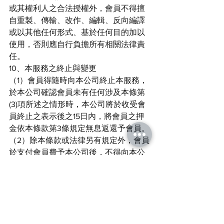
或其權利人之合法授權外，會員不得擅
自重製、傳輸、改作、編輯、反向編譯
或以其他任何形式、基於任何目的加以
使用，否則應自行負擔所有相關法律責
任。
10、本服務之終止與變更
（1）會員得隨時向本公司終止本服務，
於本公司確認會員未有任何涉及本條第
(3)項所述之情形時，本公司將於收受會
員終止之表示後之15日內，將會員之押
金依本條款第3條規定無息返還予會員。
（2）除本條款或法律另有規定外，會員
於支付會員費予本公司後，不得向本公
司請求退還會員費。
（3）會員如有下述任一情形時，本公司
得立即終止該會員資格、終止本服務之
提供並沒收會員費及押金：
以登錄不實資料之方式註冊本服