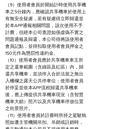
（9）使用者會員於開始計時使用共享機
車之5分鐘內，應確認共享機車於使用上
有無安全疑慮，若有疑慮得立即歸還並
於本APP通報相關問題，該次使用不予
計費，但經本公司查證如係虛偽不實之
問題通報及歸還，本公司得將該使用者
會員記點，並得扣取使用者會員押金之
150元作為懲罰性違約金。
（10）使用者會員應於共享機車車主所
定之還車範圍（含綠區及紅區）內，歸
還共享機車，並須停入合於法規之無出
入柵欄之露天公共停車位；使用者會員
於停妥並依本APP流程歸還共享機車
後，應上傳提供共享機車現況（含智慧
機車大鎖）照片以及共享機車停放位置
之街景照片。
（11）使用者會員於註冊時所持之駕駛執
照如遭主管機關吊扣、吊銷或註銷時，