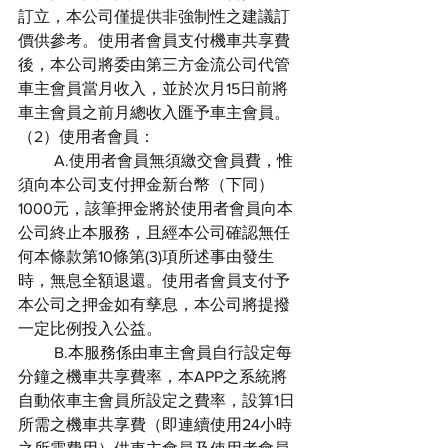
訂立，本公司僅提供非強制性之建議訂
價供參考。使用者會員支付機車共享費
後，本公司將委由第三方金流公司代管
車主會員當月收入，並於次月15日前將
車主會員之前月總收入匯予車主會員。
（2）使用者會員：
         A.使用者會員無須繳交會員費，惟
須向本公司支付押金新台幣（下同）
1000元，該筆押金將於使用者會員向本
公司終止本服務，且經本公司確認無任
何本條款第10條第(3)項所述事由發生
時，無息全額退還。使用者會員支付予
本公司之押金如有孳息，本公司將提撥
一定比例投入公益。
         B.本服務係由車主會員自行設定每
分鐘之機車共享費率，本APP之系統將
自動依車主會員所設定之費率，設算1日
所需之機車共享費（即連續使用24小時