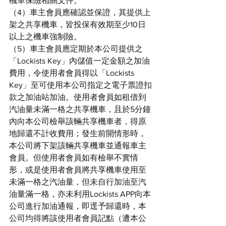
機車保險相關文件。
（4）車主會員應確認並保證，其提供上
架之共享機車，皆投保有效期至少10日
以上之機車強制險。
（5）車主會員應定期於本公司提供之
「Lockists Key」內儲值一定金額之加油
費用，令使用者會員得以「Lockists 
Key」至可使用本公司指定之電子票證扣
款之加油站加油。使用者會員如租借到
汽油量未滿一格之共享機車，且於5分鐘
內向本公司檢舉該輛共享機車者，得原
地歸還不計收費用；發生前開情形時，
本公司將下架該輛共享機車並通報車主
會員。但使用者會員如有檢舉不實情
形，或是使用者會員將共享機車使用至
未滿一格之汽油量，但未自行加油至汽
油量滿一格，亦未利用Lockists APP向本
公司進行加油通報，即逕予歸還時，本
公司均得將該使用者會員記點（遭本公