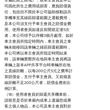
非屬紅區之區域），就車主會員及本公
司因此所生之費用或損害，應負賠償責
任，包括但不限於本公司協助移動該共
享機車至其綠區歸還範圍之運載費用，
及本公司須支付予車主會員之賠償金費
用。使用者會員如違反前開規定達5次
者，本公司得予以停權3個月處理。如於
車主會員所指定時間內，車主會員之車
輛未能移回該車輛之綠區歸還範圍時，
本公司將以車主會員所指定時間結束
時，該車輛實際所在地與車主會員將該
車輛上架本APP共享平台時車輛所在地
之直線距離，以每200公尺5元之費率計
算賠償金，支付予車主會員。又前揭直
線距離不足200公尺者，賠償金應依比
例計算。
（18）使用者會員於歸還共享機車前，
請留意是否於車廂內或車上遺漏您或乘
客之個人物品，本公司及車主會員對於