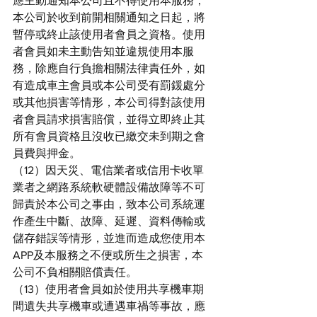
應主動通知本公司且不得使用本服務，
本公司於收到前開相關通知之日起，將
暫停或終止該使用者會員之資格。使用
者會員如未主動告知並違規使用本服
務，除應自行負擔相關法律責任外，如
有造成車主會員或本公司受有罰鍰處分
或其他損害等情形，本公司得對該使用
者會員請求損害賠償，並得立即終止其
所有會員資格且沒收已繳交未到期之會
員費與押金。
（12）因天災、電信業者或信用卡收單
業者之網路系統軟硬體設備故障等不可
歸責於本公司之事由，致本公司系統運
作產生中斷、故障、延遲、資料傳輸或
儲存錯誤等情形，並進而造成您使用本
APP及本服務之不便或所生之損害，本
公司不負相關賠償責任。
（13）使用者會員如於使用共享機車期
間遺失共享機車或遭遇車禍等事故，應