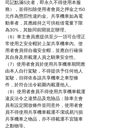
司記點滿5次者，即永久不得使用本服
務），並得扣除使用者會員之押金之150
元作為懲罰性違約金。共享機車如為電
動車者，其應維持之可供租借電量下限
為30%，其餘同前開規定辦理。
（6）車主會員應提供至少一頂可合理正
常使用之安全帽於上架共享機車內。使
用者會員得自備安全帽，並應自行確保
其自身及所載運人員之騎乘安全性。
（7）使用者會員於使用共享機車期間應
由本人自行駕駛，不得提供予任何他人
駕駛，但得依各該共享機車之車型條
件，於符合法令範圍內載運他人。
（8）使用者會員不得使用共享機車載運
違反法令之違禁品及危險品；除車主會
員有設定開放條件並同意外，使用者會
員不得使用共享機車載運不潔或易污損
共享機車之物品，亦不得載運不宜隨車
之動物等。