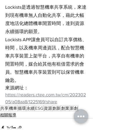
Lockists是透過智慧機車共享系統，來達
到現有機車無人自動化共享，藉此大幅
度地活化總體機車閒置時間，達到資源
永續循環的願景。
Lockists APP讓會員可以自訂共享價格、
時間，以及機車周邊資訊，配合智慧機
車共享裝置上架平台，共享自有機車的
閒置時間，媒合給其他有租借需求的會
員。智慧機車共享裝置則可以保管機車
鑰匙。
來源網址：
https://readers.ctee.com.tw/cm/202302
05/a08aa8/1225169/share
共享
機車
循環
永續
ESG
資源
創新
創業
新創
相關報導