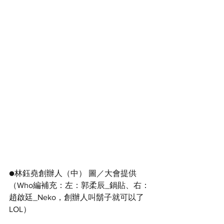
●林鈺堯創辦人（中） 圖／大會提供
（Who編補充：左：郭柔辰_鍋貼、右：
趙啟廷_Neko，創辦人叫鬍子就可以了 
LOL）