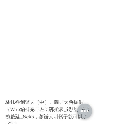
林鈺堯創辦人（中）。圖／大會提供
（Who編補充：左：郭柔辰_鍋貼、右：
趙啟廷_Neko，創辦人叫鬍子就可以了 
LOL）
來源網址：